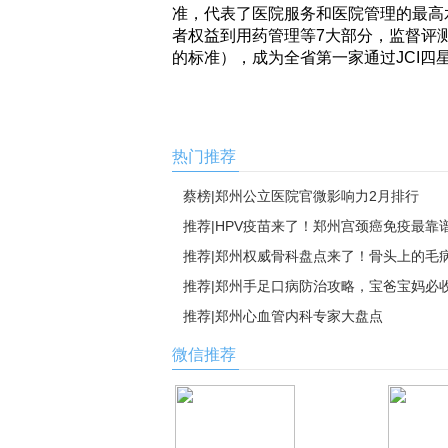
准，代表了医院服务和医院管理的最高
者权益到用药管理等7大部分，监督评测
的标准），成为全省第一家通过JCI四
热门推荐
蔡榜|郑州公立医院官微影响力2月排行
推荐|HPV疫苗来了！郑州宫颈癌免疫最靠
推荐|郑州权威骨科盘点来了！骨头上的毛
错
推荐|郑州手足口病防治攻略，宝爸宝妈必
推荐|郑州心血管内科专家大盘点
微信推荐