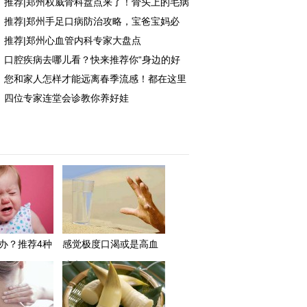
推荐|郑州权威骨科盘点来了！骨头上的毛病
攻略！
推荐|郑州手足口病防治攻略，宝爸宝妈必
找他们准没错
推荐|郑州心血管内科专家大盘点
收！
口腔疾病去哪儿看？快来推荐你“身边的好
您和家人怎样才能远离春季流感！都在这里
牙医”吧！
四位专家连堂会诊教你养好娃
办？推荐4种
感觉极度口渴或是高血
糖来了