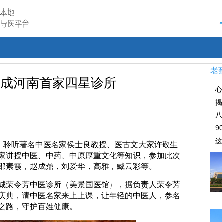
老
医馆成河南首家四星诊所
心
揭
八
9
这
，聆听著名中医名家侯士良教授、医古文大家许敬生
家讲授中医、中药、中原厚重文化等知识，参加此次
邵素霞，赵成鼐，刘爱华，高雅，臧云彩等。
荣令芳中医诊所（美景国医馆），据负责人荣令芳
庆典，请中医名家来上上课，让年轻的中医人，参名
之路，守护百姓健康。