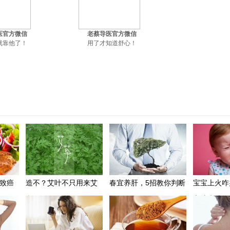
医官方微信
老蔡导医官方微信
就靠他了！
用了才知道舒心！
致癌
造不？艾叶不只用来艾
春宜养肝，5招教你判断
宝宝上火咋
灸
肝好不好？
办法来清热