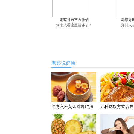
老蔡导医官方微信
老蔡导
河南人看这里就够了！
郑州人
老蔡说健康
红枣六种黄金排毒吃法
五种吃饭方式容易