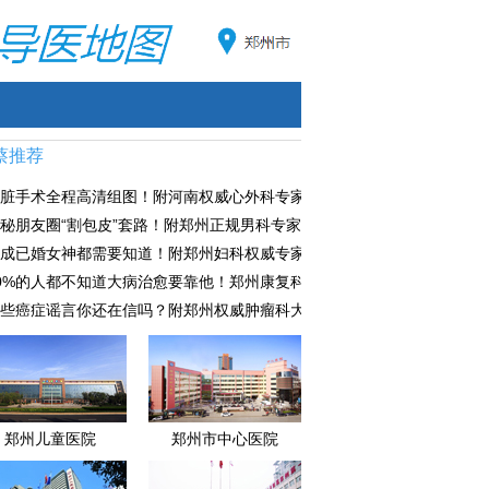
蔡推荐
脏手术全程高清组图！附河南权威心外科专家推荐
秘朋友圈“割包皮”套路！附郑州正规男科专家大全
成已婚女神都需要知道！附郑州妇科权威专家大盘点
0%的人都不知道大病治愈要靠他！郑州康复科专家大盘点
些癌症谣言你还在信吗？附郑州权威肿瘤科大盘点
郑州儿童医院
郑州市中心医院