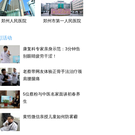
郑州人民医院
郑州市第一人民医院
彩活动
康复科专家亲身示范：3分钟告
别眼睛疲劳干涩！
老蔡带网友体验正骨手法治疗颈
肩腰腿痛
5位蔡粉与中医名家面谈初春养
生
黄甡微信亲授儿童如何防雾霾