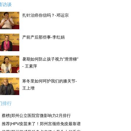
蔡访谈
扎针治癌你信吗？-邓运宗
产前产后那些事-李红娟
暑期如何防止孩子视力"滑滑梯"
- 王素萍
寒冬里如何呵护我们的膝关节-
王上增
门排行
蔡榜|郑州公立医院官微影响力2月排行
推荐|HPV疫苗来了！郑州宫颈癌免疫最靠谱